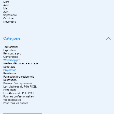
Mars
Juin
Novembre
Avril
Juillet
Décembre
Mai
Septembre
Juin
Octobre
Septembre
Novembre
Octobre
Décembre
Novembre
Catégorie
Tout afficher
Exposition
Rencontre pro
Conférence
Workshop pro
Ateliers découverte et stage
Spectacle
Projection
Résidence
Formation professionnelle
Restitution
Paroles d'entrepreneurs
Les Matinées du Pôle PIXEL
Pixel Break
Les Ateliers du Pôle PIXEL
Pour les professionnel·le·s
Vie associative
Pour tous les publics