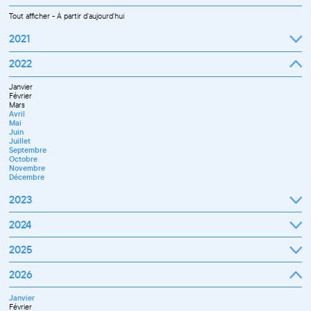
Tout afficher
-
À partir d'aujourd'hui
2021
Septembre
2022
Octobre
Novembre
Janvier
Décembre
Février
Mars
Avril
Mai
Juin
Juillet
Septembre
Octobre
Novembre
Décembre
2023
Janvier
2024
Février
Mars
Janvier
2025
Avril
Février
Mai
Mars
Juin
Janvier
2026
Avril
Septembre
Février
Mai
Octobre
Mars
Juin
Novembre
Janvier
Avril
Juillet
Décembre
Février
Mai
Septembre