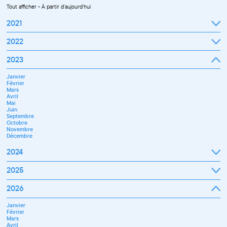
Tout afficher
-
À partir d'aujourd'hui
2021
Septembre
2022
Octobre
Novembre
Janvier
2023
Décembre
Février
Mars
Janvier
Avril
Février
Mai
Mars
Juin
Avril
Juillet
Mai
Septembre
Juin
Octobre
Septembre
Novembre
Octobre
Décembre
Novembre
Décembre
2024
Janvier
2025
Février
Mars
Janvier
2026
Avril
Février
Mai
Mars
Juin
Janvier
Avril
Juillet
Février
Mai
Septembre
Mars
Juin
Novembre
Avril
Juillet