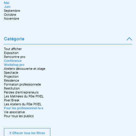
Décembre
Mai
Septembre
Juin
Octobre
Septembre
Novembre
Octobre
Décembre
Novembre
Catégorie
Tout afficher
Exposition
Rencontre pro
Conférence
Workshop pro
Ateliers découverte et stage
Spectacle
Projection
Résidence
Formation professionnelle
Restitution
Paroles d'entrepreneurs
Les Matinées du Pôle PIXEL
Pixel Break
Les Ateliers du Pôle PIXEL
Pour les professionnel·le·s
Vie associative
Pour tous les publics
X Effacer tous les filtres