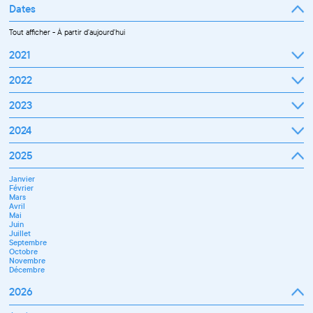
Dates
Tout afficher
-
À partir d'aujourd'hui
2021
Septembre
2022
Octobre
Novembre
Janvier
2023
Décembre
Février
Mars
Janvier
2024
Avril
Février
Mai
Mars
Juin
Janvier
2025
Avril
Juillet
Février
Mai
Septembre
Mars
Juin
Octobre
Janvier
Avril
Septembre
Novembre
Février
Mai
Octobre
Décembre
Mars
Juin
Novembre
Avril
Juillet
Décembre
Mai
Septembre
Juin
Novembre
Juillet
Décembre
Septembre
Octobre
Novembre
Décembre
2026