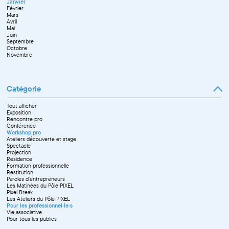
Janvier
Février
Mars
Avril
Mai
Juin
Septembre
Octobre
Novembre
Catégorie
Tout afficher
Exposition
Rencontre pro
Conférence
Workshop pro
Ateliers découverte et stage
Spectacle
Projection
Résidence
Formation professionnelle
Restitution
Paroles d'entrepreneurs
Les Matinées du Pôle PIXEL
Pixel Break
Les Ateliers du Pôle PIXEL
Pour les professionnel·le·s
Vie associative
Pour tous les publics