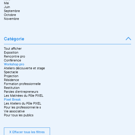
Juillet
Décembre
Mai
Septembre
Juin
Octobre
Septembre
Novembre
Octobre
Décembre
Novembre
Catégorie
Tout afficher
Exposition
Rencontre pro
Conférence
Workshop pro
Ateliers découverte et stage
Spectacle
Projection
Résidence
Formation professionnelle
Restitution
Paroles d'entrepreneurs
Les Matinées du Pôle PIXEL
Pixel Break
Les Ateliers du Pôle PIXEL
Pour les professionnel·le·s
Vie associative
Pour tous les publics
X Effacer tous les filtres