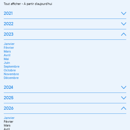
Tout afficher
-
À partir d'aujourd'hui
2021
Septembre
2022
Octobre
Novembre
Janvier
2023
Décembre
Février
Mars
Janvier
Avril
Février
Mai
Mars
Juin
Avril
Juillet
Mai
Septembre
Juin
Octobre
Septembre
Novembre
Octobre
Décembre
Novembre
Décembre
2024
Janvier
2025
Février
Mars
Janvier
2026
Avril
Février
Mai
Mars
Juin
Janvier
Avril
Juillet
Février
Mai
Septembre
Mars
Juin
Novembre
Avril