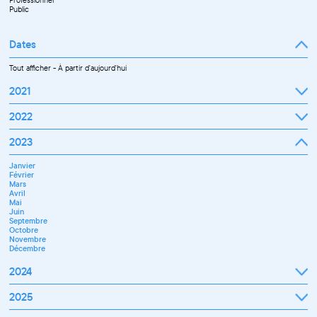
Professionnel
Public
Dates
Tout afficher
-
À partir d'aujourd'hui
2021
Septembre
2022
Octobre
Novembre
Janvier
2023
Décembre
Février
Mars
Janvier
Avril
Février
Mai
Mars
Juin
Avril
Juillet
Mai
Septembre
Juin
Octobre
Septembre
Novembre
Octobre
Décembre
Novembre
Décembre
2024
Janvier
2025
Février
Mars