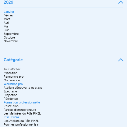
Janvier
2026
Avril
Février
Mai
Mars
Juin
Janvier
Avril
Juillet
Février
Mai
Septembre
Mars
Juin
Novembre
Avril
Juillet
Décembre
Mai
Septembre
Juin
Octobre
Septembre
Novembre
Octobre
Décembre
Novembre
Catégorie
Tout afficher
Exposition
Rencontre pro
Conférence
Workshop pro
Ateliers découverte et stage
Spectacle
Projection
Résidence
Formation professionnelle
Restitution
Paroles d'entrepreneurs
Les Matinées du Pôle PIXEL
Pixel Break
Les Ateliers du Pôle PIXEL
Pour les professionnel·le·s