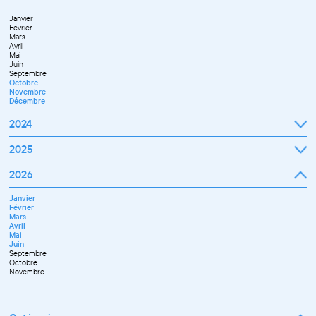
Février
Mars
Janvier
Avril
Février
Mai
Mars
Juin
Avril
Juillet
Mai
Septembre
Juin
Octobre
Septembre
Novembre
Octobre
Décembre
Novembre
Décembre
2024
Janvier
2025
Février
Mars
Janvier
2026
Avril
Février
Mai
Mars
Juin
Janvier
Avril
Juillet
Février
Mai
Septembre
Mars
Juin
Novembre
Avril
Juillet
Décembre
Mai
Septembre
Juin
Octobre
Septembre
Novembre
Octobre
Décembre
Novembre