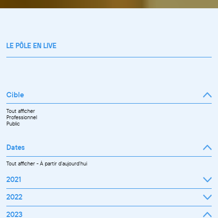
LE PÔLE EN LIVE
Cible
Tout afficher
Professionnel
Public
Dates
Tout afficher
-
À partir d'aujourd'hui
2021
Septembre
2022
Octobre
Novembre
Janvier
2023
Décembre