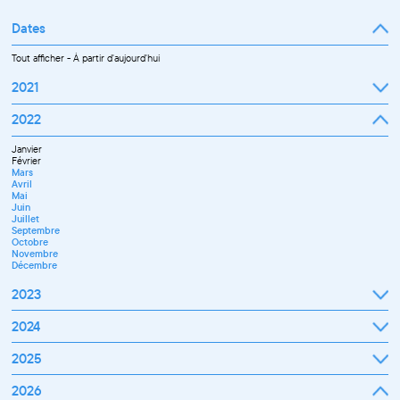
Dates
Tout afficher
-
À partir d'aujourd'hui
2021
Septembre
2022
Octobre
Novembre
Janvier
Décembre
Février
Mars
Avril
Mai
Juin
Juillet
Septembre
Octobre
Novembre
Décembre
2023
Janvier
2024
Février
Mars
Janvier
2025
Avril
Février
Mai
Mars
Juin
Janvier
2026
Avril
Septembre
Février