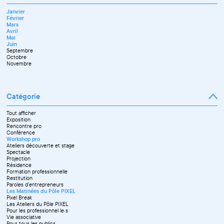
Mai
Octobre
Mars
Juin
Novembre
Janvier
Avril
Juillet
Décembre
Février
Mai
Septembre
Mars
Juin
Novembre
Avril
Juillet
Décembre
Mai
Septembre
Juin
Octobre
Septembre
Novembre
Octobre
Décembre
Novembre
Catégorie
Tout afficher
Exposition
Rencontre pro
Conférence
Workshop pro
Ateliers découverte et stage
Spectacle
Projection
Résidence
Formation professionnelle
Restitution
Paroles d'entrepreneurs
Les Matinées du Pôle PIXEL
Pixel Break
Les Ateliers du Pôle PIXEL
Pour les professionnel·le·s
Vie associative
Pour tous les publics