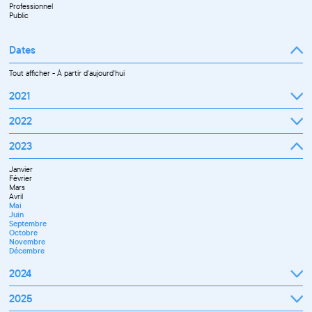
Professionnel
Public
Dates
Tout afficher
-
À partir d'aujourd'hui
2021
Septembre
2022
Octobre
Novembre
Janvier
2023
Décembre
Février
Mars
Janvier
Avril
Février
Mai
Mars
Juin
Avril
Juillet
Mai
Septembre
Juin
Octobre
Septembre
Novembre
Octobre
Décembre
Novembre
Décembre
2024
Janvier
2025
Février