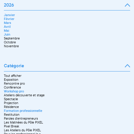
Mars
Janvier
2026
Avril
Février
Mai
Mars
Juin
Janvier
Avril
Juillet
Février
Mai
Septembre
Mars
Juin
Novembre
Avril
Juillet
Décembre
Mai
Septembre
Juin
Octobre
Septembre
Novembre
Octobre
Décembre
Novembre
Catégorie
Tout afficher
Exposition
Rencontre pro
Conférence
Workshop pro
Ateliers découverte et stage
Spectacle
Projection
Résidence
Formation professionnelle
Restitution
Paroles d'entrepreneurs
Les Matinées du Pôle PIXEL
Pixel Break
Les Ateliers du Pôle PIXEL
Pour les professionnel·le·s