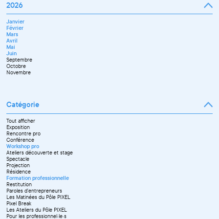
2026
Janvier
Février
Mars
Avril
Mai
Juin
Septembre
Octobre
Novembre
Catégorie
Tout afficher
Exposition
Rencontre pro
Conférence
Workshop pro
Ateliers découverte et stage
Spectacle
Projection
Résidence
Formation professionnelle
Restitution
Paroles d'entrepreneurs
Les Matinées du Pôle PIXEL
Pixel Break
Les Ateliers du Pôle PIXEL
Pour les professionnel·le·s