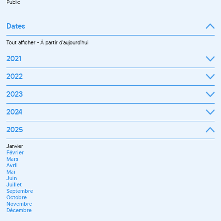
Public
Dates
Tout afficher
-
À partir d'aujourd'hui
2021
Septembre
2022
Octobre
Novembre
Janvier
2023
Décembre
Février
Mars
Janvier
2024
Avril
Février
Mai
Mars
Juin
Janvier
2025
Avril
Juillet
Février
Mai
Septembre
Mars
Juin
Octobre
Janvier
Avril
Septembre
Novembre
Février
Mai
Octobre
Décembre
Mars
Juin
Novembre
Avril
Juillet
Décembre
Mai
Septembre
Juin
Novembre
Juillet
Décembre
Septembre
Octobre
Novembre
Décembre