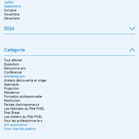
Juillet
Septembre
Octobre
Novembre
Décembre
2026
Janvier
Février
Mars
Catégorie
Avril
Mai
Juin
Tout afficher
Septembre
Exposition
Octobre
Rencontre pro
Novembre
Conférence
Workshop pro
Ateliers découverte et stage
Spectacle
Projection
Résidence
Formation professionnelle
Restitution
Paroles d'entrepreneurs
Les Matinées du Pôle PIXEL
Pixel Break
Les Ateliers du Pôle PIXEL
Pour les professionnel·le·s
Vie associative
Pour tous les publics