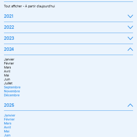
Tout afficher
-
À partir d'aujourd'hui
2021
Septembre
2022
Octobre
Novembre
Janvier
2023
Décembre
Février
Mars
Janvier
2024
Avril
Février
Mai
Mars
Juin
Janvier
Avril
Juillet
Février
Mai
Septembre
Mars
Juin
Octobre
Avril
Septembre
Novembre
Mai
Octobre
Décembre
Juin
Novembre
Juillet
Décembre
Septembre
Novembre
Décembre
2025
Janvier
Février
Mars
Avril
Mai
Juin