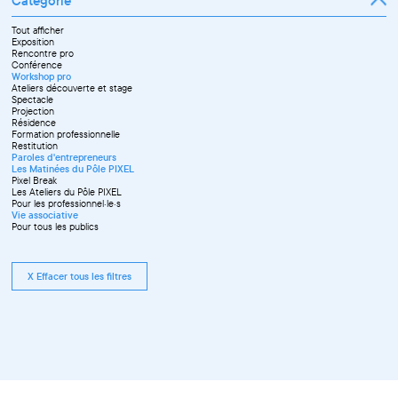
Catégorie
Avril
Mai
Juin
Tout afficher
Septembre
Exposition
Octobre
Rencontre pro
Novembre
Conférence
Workshop pro
Ateliers découverte et stage
Spectacle
Projection
Résidence
Formation professionnelle
Restitution
Paroles d'entrepreneurs
Les Matinées du Pôle PIXEL
Pixel Break
Les Ateliers du Pôle PIXEL
Pour les professionnel·le·s
Vie associative
Pour tous les publics
X Effacer tous les filtres