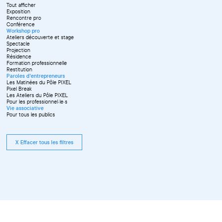
Juin
Tout afficher
Septembre
Exposition
Octobre
Rencontre pro
Novembre
Conférence
Workshop pro
Ateliers découverte et stage
Spectacle
Projection
Résidence
Formation professionnelle
Restitution
Paroles d'entrepreneurs
Les Matinées du Pôle PIXEL
Pixel Break
Les Ateliers du Pôle PIXEL
Pour les professionnel·le·s
Vie associative
Pour tous les publics
X Effacer tous les filtres