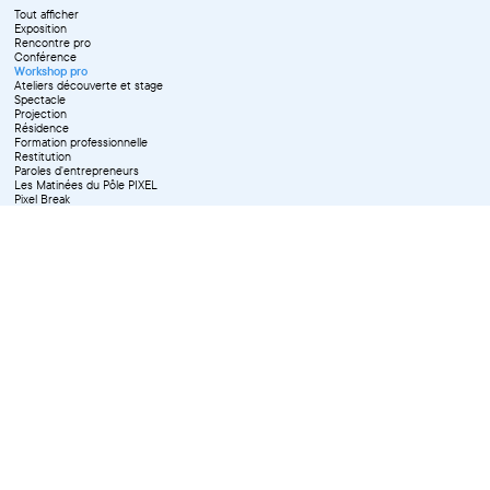
Tout afficher
Exposition
Rencontre pro
Conférence
Workshop pro
Ateliers découverte et stage
Spectacle
Projection
Résidence
Formation professionnelle
Restitution
Paroles d'entrepreneurs
Les Matinées du Pôle PIXEL
Pixel Break
Les Ateliers du Pôle PIXEL
Pour les professionnel·le·s
Vie associative
Pour tous les publics
X Effacer tous les filtres