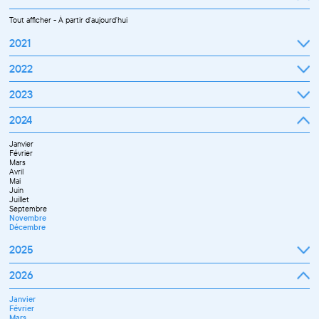
Tout afficher
-
À partir d'aujourd'hui
2021
Septembre
2022
Octobre
Novembre
Janvier
2023
Décembre
Février
Mars
Janvier
2024
Avril
Février
Mai
Mars
Juin
Janvier
Avril
Juillet
Février
Mai
Septembre
Mars
Juin
Octobre
Avril
Septembre
Novembre
Mai
Octobre
Décembre
Juin
Novembre
Juillet
Décembre
Septembre
Novembre
Décembre
2025
Janvier
2026
Février
Mars
Janvier
Avril
Février
Mai
Mars