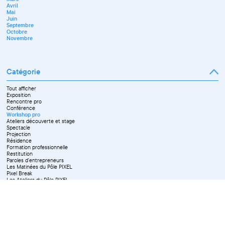
Juin
Avril
Juillet
Mai
Septembre
Juin
Octobre
Septembre
Novembre
Octobre
Décembre
Novembre
Catégorie
Tout afficher
Exposition
Rencontre pro
Conférence
Workshop pro
Ateliers découverte et stage
Spectacle
Projection
Résidence
Formation professionnelle
Restitution
Paroles d'entrepreneurs
Les Matinées du Pôle PIXEL
Pixel Break
Les Ateliers du Pôle PIXEL
Pour les professionnel·le·s
Vie associative
Pour tous les publics