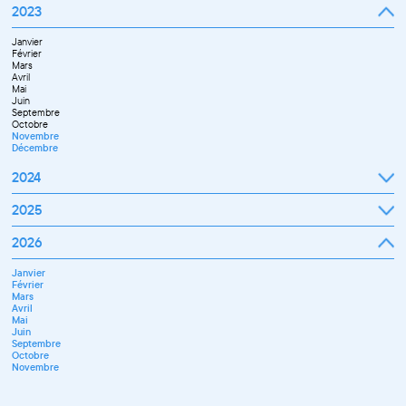
Janvier
2023
Décembre
Février
Mars
Janvier
Avril
Février
Mai
Mars
Juin
Avril
Juillet
Mai
Septembre
Juin
Octobre
Septembre
Novembre
Octobre
Décembre
Novembre
Décembre
2024
Janvier
2025
Février
Mars
Janvier
2026
Avril
Février
Mai
Mars
Juin
Janvier
Avril
Juillet
Février
Mai
Septembre
Mars
Juin
Novembre
Avril
Juillet
Décembre
Mai
Septembre
Juin
Octobre
Septembre
Novembre
Octobre
Décembre
Novembre