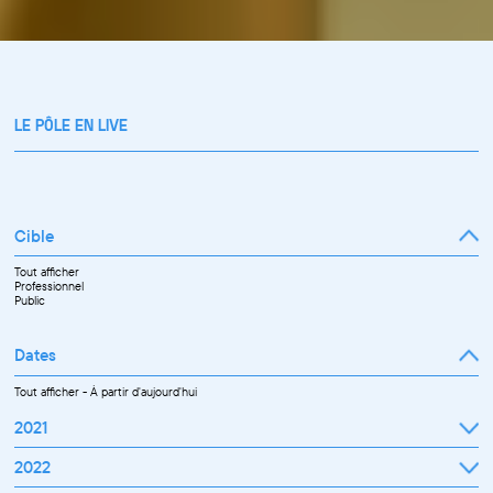
LE PÔLE EN LIVE
Cible
Tout afficher
Professionnel
Public
Dates
Tout afficher
-
À partir d'aujourd'hui
2021
Septembre
2022
Octobre
Novembre