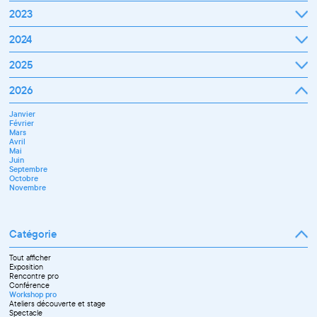
Janvier
2023
Février
Mars
Janvier
2024
Avril
Février
Mai
Mars
Juin
Janvier
2025
Avril
Juillet
Février
Mai
Septembre
Mars
Juin
Octobre
Janvier
2026
Avril
Septembre
Novembre
Février
Mai
Octobre
Décembre
Mars
Juin
Novembre
Janvier
Avril
Juillet
Décembre
Février
Mai
Septembre
Mars
Juin
Novembre
Avril
Juillet
Décembre
Mai
Septembre
Juin
Octobre
Septembre
Novembre
Octobre
Décembre
Novembre
Catégorie
Tout afficher
Exposition
Rencontre pro
Conférence
Workshop pro
Ateliers découverte et stage
Spectacle