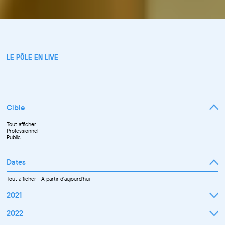
LE PÔLE EN LIVE
Cible
Tout afficher
Professionnel
Public
Dates
Tout afficher
-
À partir d'aujourd'hui
2021
Septembre
2022
Octobre
Novembre