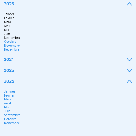
Janvier
2023
Décembre
Février
Mars
Janvier
Avril
Février
Mai
Mars
Juin
Avril
Juillet
Mai
Septembre
Juin
Octobre
Septembre
Novembre
Octobre
Décembre
Novembre
Décembre
2024
Janvier
2025
Février
Mars
Janvier
2026
Avril
Février
Mai
Mars
Juin
Janvier
Avril
Juillet
Février
Mai
Septembre
Mars
Juin
Novembre
Avril
Juillet
Décembre
Mai
Septembre
Juin
Octobre
Septembre
Novembre
Octobre
Décembre
Novembre