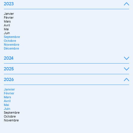
Janvier
2023
Décembre
Février
Mars
Janvier
Avril
Février
Mai
Mars
Juin
Avril
Juillet
Mai
Septembre
Juin
Octobre
Septembre
Novembre
Octobre
Décembre
Novembre
Décembre
2024
Janvier
2025
Février
Mars
Janvier
2026
Avril
Février
Mai
Mars
Juin
Janvier
Avril
Juillet
Février
Mai
Septembre
Mars
Juin
Novembre
Avril
Juillet
Décembre
Mai
Septembre
Juin
Octobre
Septembre
Novembre
Octobre
Décembre
Novembre