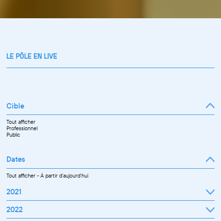
LE PÔLE EN LIVE
Cible
Tout afficher
Professionnel
Public
Dates
Tout afficher
-
À partir d'aujourd'hui
2021
Septembre
2022
Octobre
Novembre