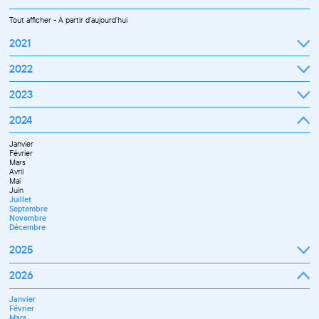
Tout afficher
-
À partir d'aujourd'hui
2021
Septembre
2022
Octobre
Novembre
Janvier
2023
Décembre
Février
Mars
Janvier
2024
Avril
Février
Mai
Mars
Juin
Janvier
Avril
Juillet
Février
Mai
Septembre
Mars
Juin
Octobre
Avril
Septembre
Novembre
Mai
Octobre
Décembre
Juin
Novembre
Juillet
Décembre
Septembre
Novembre
Décembre
2025
Janvier
2026
Février
Mars
Janvier
Avril
Février
Mai
Mars