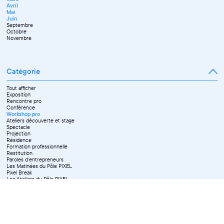
Juin
Avril
Juillet
Mai
Septembre
Juin
Octobre
Septembre
Novembre
Octobre
Décembre
Novembre
Catégorie
Tout afficher
Exposition
Rencontre pro
Conférence
Workshop pro
Ateliers découverte et stage
Spectacle
Projection
Résidence
Formation professionnelle
Restitution
Paroles d'entrepreneurs
Les Matinées du Pôle PIXEL
Pixel Break
Les Ateliers du Pôle PIXEL
Pour les professionnel·le·s
Vie associative
Pour tous les publics