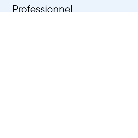
Professionnel
Public
Dates
Tout afficher
-
À partir d'auj
2021