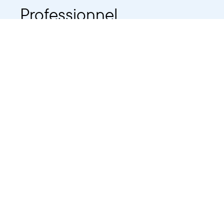
Professionnel
Public
Dates
Tout afficher
-
À partir d'auj
2021