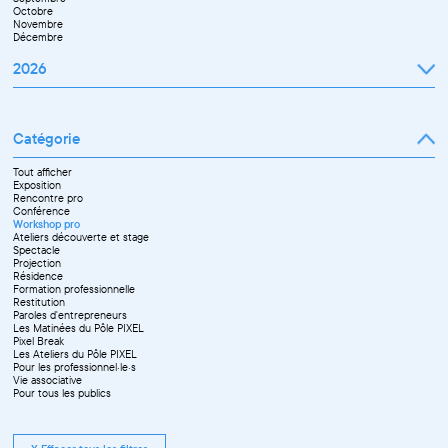
Octobre
Novembre
Décembre
2026
Janvier
Février
Mars
Catégorie
Avril
Mai
Juin
Tout afficher
Septembre
Exposition
Octobre
Rencontre pro
Novembre
Conférence
Workshop pro
Ateliers découverte et stage
Spectacle
Projection
Résidence
Formation professionnelle
Restitution
Paroles d'entrepreneurs
Les Matinées du Pôle PIXEL
Pixel Break
Les Ateliers du Pôle PIXEL
Pour les professionnel·le·s
Vie associative
Pour tous les publics