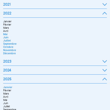
2021
Septembre
2022
Octobre
Novembre
Janvier
Décembre
Février
Mars
Avril
Mai
Juin
Juillet
Septembre
Octobre
Novembre
Décembre
2023
Janvier
2024
Février
Mars
Janvier
2025
Avril
Février
Mai
Mars
Juin
Janvier
Avril
Septembre
Février
Mai
Octobre
Mars
Juin
Novembre
Avril
Juillet
Décembre
Mai
Septembre
Juin
Novembre
Juillet
Décembre
Septembre