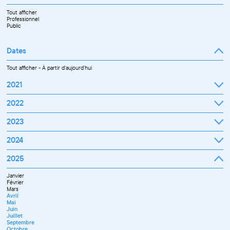
Tout afficher
Professionnel
Public
Dates
Tout afficher
-
À partir d'aujourd'hui
2021
Septembre
2022
Octobre
Novembre
Janvier
2023
Décembre
Février
Mars
Janvier
2024
Avril
Février
Mai
Mars
Juin
Janvier
2025
Avril
Juillet
Février
Mai
Septembre
Mars
Juin
Octobre
Janvier
Avril
Septembre
Novembre
Février
Mai
Octobre
Décembre
Mars
Juin
Novembre
Avril
Juillet
Décembre
Mai
Septembre
Juin
Novembre
Juillet
Décembre
Septembre
Octobre