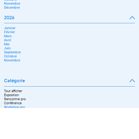
Novembre
Décembre
2026
Janvier
Février
Mars
Avril
Mai
Juin
Septembre
Octobre
Novembre
Catégorie
Tout afficher
Exposition
Rencontre pro
Conférence
Workshop pro
Ateliers découverte et stage
Spectacle
Projection
Résidence
Formation professionnelle
Restitution
Paroles d'entrepreneurs