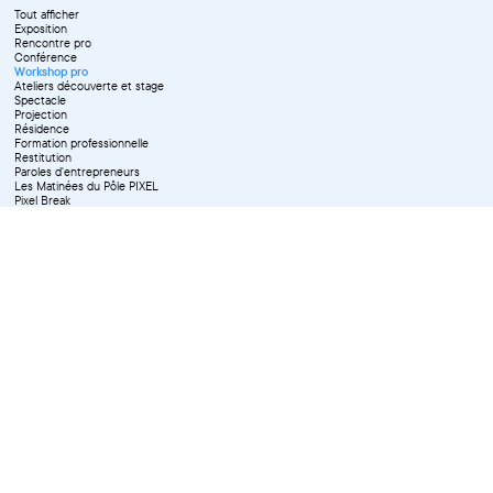
Tout afficher
Exposition
Rencontre pro
Conférence
Workshop pro
Ateliers découverte et stage
Spectacle
Projection
Résidence
Formation professionnelle
Restitution
Paroles d'entrepreneurs
Les Matinées du Pôle PIXEL
Pixel Break
Les Ateliers du Pôle PIXEL
Pour les professionnel·le·s
Vie associative
Pour tous les publics
X Effacer tous les filtres