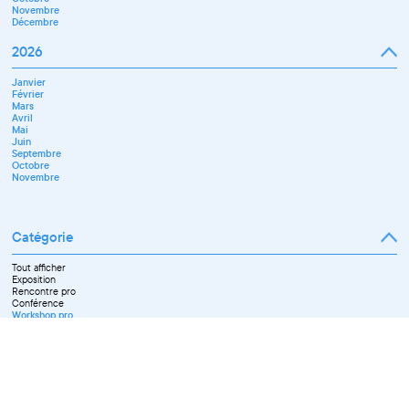
Novembre
Décembre
2026
Janvier
Février
Mars
Avril
Mai
Juin
Septembre
Octobre
Novembre
Catégorie
Tout afficher
Exposition
Rencontre pro
Conférence
Workshop pro
Ateliers découverte et stage
Spectacle
Projection
Résidence
Formation professionnelle
Restitution
Paroles d'entrepreneurs