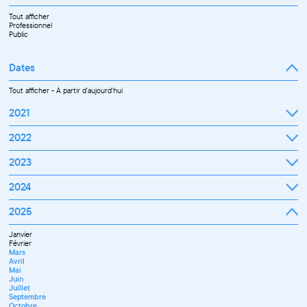
Tout afficher
Professionnel
Public
Dates
Tout afficher
-
À partir d'aujourd'hui
2021
Septembre
2022
Octobre
Novembre
Janvier
2023
Décembre
Février
Mars
Janvier
2024
Avril
Février
Mai
Mars
Juin
Janvier
2025
Avril
Juillet
Février
Mai
Septembre
Mars
Juin
Octobre
Janvier
Avril
Septembre
Novembre
Février
Mai
Octobre
Décembre
Mars
Juin
Novembre
Avril
Juillet
Décembre
Mai
Septembre
Juin
Novembre
Juillet
Décembre
Septembre
Octobre