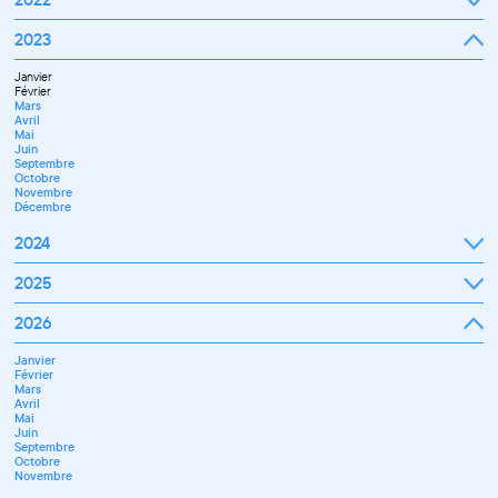
Octobre
Novembre
Janvier
2023
Décembre
Février
Mars
Janvier
Avril
Février
Mai
Mars
Juin
Avril
Juillet
Mai
Septembre
Juin
Octobre
Septembre
Novembre
Octobre
Décembre
Novembre
Décembre
2024
Janvier
2025
Février
Mars
Janvier
2026
Avril
Février
Mai
Mars
Juin
Janvier
Avril
Juillet
Février
Mai
Septembre
Mars
Juin
Novembre
Avril
Juillet
Décembre
Mai
Septembre
Juin
Octobre
Septembre
Novembre
Octobre
Décembre
Novembre