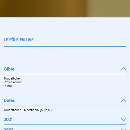
LE PÔLE EN LIVE
Cible
Tout afficher
Professionnel
Public
Dates
Tout afficher
-
À partir d'aujourd'hui
2021
Septembre
2022