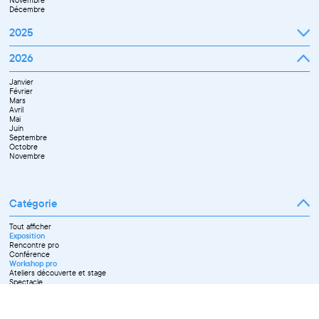
Novembre
Décembre
2025
Janvier
2026
Février
Mars
Janvier
Avril
Février
Mai
Mars
Juin
Avril
Juillet
Mai
Septembre
Juin
Octobre
Septembre
Novembre
Octobre
Décembre
Novembre
Catégorie
Tout afficher
Exposition
Rencontre pro
Conférence
Workshop pro
Ateliers découverte et stage
Spectacle
Projection
Résidence
Formation professionnelle