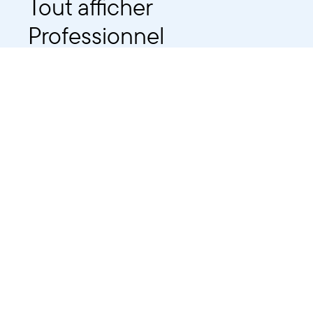
Tout afficher
Professionnel
Public
Dates
Tout afficher
-
À partir d'auj
2021