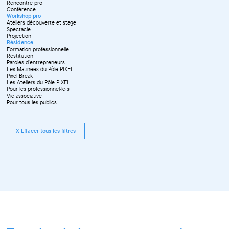
Octobre
Décembre
Rencontre pro
Novembre
Conférence
Workshop pro
Ateliers découverte et stage
Spectacle
Projection
Résidence
Formation professionnelle
Restitution
Paroles d'entrepreneurs
Les Matinées du Pôle PIXEL
Pixel Break
Les Ateliers du Pôle PIXEL
Pour les professionnel·le·s
Vie associative
Pour tous les publics
X Effacer tous les filtres