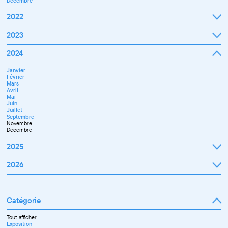
Décembre
2022
Janvier
2023
Février
Mars
Janvier
2024
Avril
Février
Mai
Mars
Juin
Janvier
Avril
Juillet
Février
Mai
Septembre
Mars
Juin
Octobre
Avril
Septembre
Novembre
Mai
Octobre
Décembre
Juin
Novembre
Juillet
Décembre
Septembre
Novembre
Décembre
2025
Janvier
2026
Février
Mars
Janvier
Avril
Février
Mai
Mars
Juin
Catégorie
Avril
Juillet
Mai
Septembre
Juin
Octobre
Tout afficher
Septembre
Novembre
Exposition