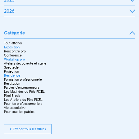
Janvier
2026
Février
Mars
Janvier
Avril
Février
Mai
Mars
Juin
Catégorie
Avril
Juillet
Mai
Septembre
Juin
Octobre
Tout afficher
Septembre
Novembre
Exposition
Octobre
Décembre
Rencontre pro
Novembre
Conférence
Workshop pro
Ateliers découverte et stage
Spectacle
Projection
Résidence
Formation professionnelle
Restitution
Paroles d'entrepreneurs
Les Matinées du Pôle PIXEL
Pixel Break
Les Ateliers du Pôle PIXEL
Pour les professionnel·le·s
Vie associative
Pour tous les publics
X Effacer tous les filtres