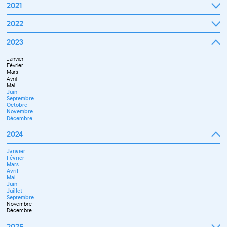
2021
Septembre
2022
Octobre
Novembre
Janvier
2023
Décembre
Février
Mars
Janvier
Avril
Février
Mai
Mars
Juin
Avril
Juillet
Mai
Septembre
Juin
Octobre
Septembre
Novembre
Octobre
Décembre
Novembre
Décembre
2024
Janvier
Février
Mars
Avril
Mai
Juin
Juillet
Septembre
Novembre
Décembre
2025