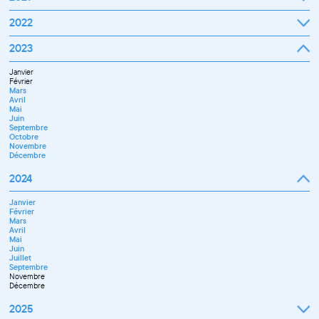
Septembre
2022
Octobre
Novembre
Janvier
2023
Décembre
Février
Mars
Janvier
Avril
Février
Mai
Mars
Juin
Avril
Juillet
Mai
Septembre
Juin
Octobre
Septembre
Novembre
Octobre
Décembre
Novembre
Décembre
2024
Janvier
Février
Mars
Avril
Mai
Juin
Juillet
Septembre
Novembre
Décembre
2025