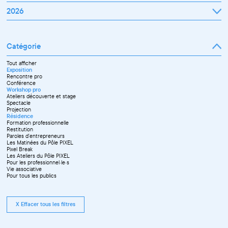
Janvier
2026
Février
Mars
Janvier
Avril
Février
Mai
Mars
Juin
Catégorie
Avril
Juillet
Mai
Septembre
Juin
Octobre
Tout afficher
Septembre
Novembre
Exposition
Octobre
Décembre
Rencontre pro
Novembre
Conférence
Workshop pro
Ateliers découverte et stage
Spectacle
Projection
Résidence
Formation professionnelle
Restitution
Paroles d'entrepreneurs
Les Matinées du Pôle PIXEL
Pixel Break
Les Ateliers du Pôle PIXEL
Pour les professionnel·le·s
Vie associative
Pour tous les publics
X Effacer tous les filtres