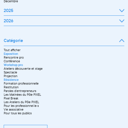
Décembre
2025
Janvier
2026
Février
Mars
Janvier
Avril
Février
Mai
Mars
Juin
Catégorie
Avril
Juillet
Mai
Septembre
Juin
Octobre
Tout afficher
Septembre
Novembre
Exposition
Octobre
Décembre
Rencontre pro
Novembre
Conférence
Workshop pro
Ateliers découverte et stage
Spectacle
Projection
Résidence
Formation professionnelle
Restitution
Paroles d'entrepreneurs
Les Matinées du Pôle PIXEL
Pixel Break
Les Ateliers du Pôle PIXEL
Pour les professionnel·le·s
Vie associative
Pour tous les publics