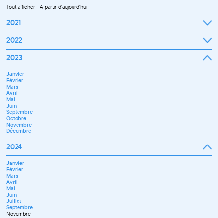
Tout afficher
-
À partir d'aujourd'hui
2021
Septembre
2022
Octobre
Novembre
Janvier
2023
Décembre
Février
Mars
Janvier
Avril
Février
Mai
Mars
Juin
Avril
Juillet
Mai
Septembre
Juin
Octobre
Septembre
Novembre
Octobre
Décembre
Novembre
Décembre
2024
Janvier
Février
Mars
Avril
Mai
Juin
Juillet
Septembre
Novembre