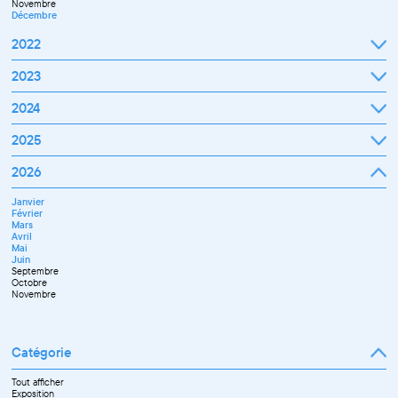
Novembre
Décembre
2022
Janvier
2023
Février
Mars
Janvier
2024
Avril
Février
Mai
Mars
Juin
Janvier
2025
Avril
Juillet
Février
Mai
Septembre
Mars
Juin
Octobre
Janvier
2026
Avril
Septembre
Novembre
Février
Mai
Octobre
Décembre
Mars
Juin
Novembre
Janvier
Avril
Juillet
Décembre
Février
Mai
Septembre
Mars
Juin
Novembre
Avril
Juillet
Décembre
Mai
Septembre
Juin
Octobre
Septembre
Novembre
Octobre
Décembre
Novembre
Catégorie
Tout afficher
Exposition