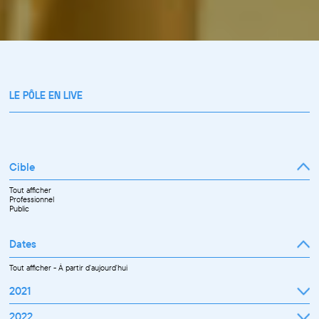
LE PÔLE EN LIVE
Cible
Tout afficher
Professionnel
Public
Dates
Tout afficher
-
À partir d'aujourd'hui
2021
Septembre
2022