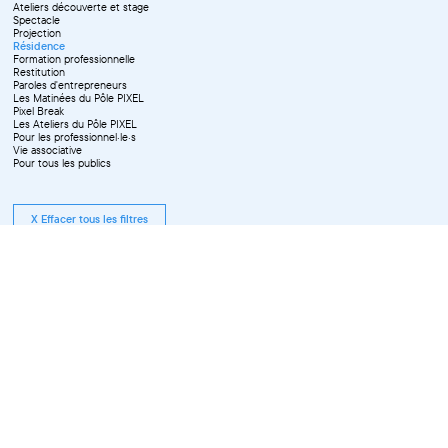
Ateliers découverte et stage
Spectacle
Projection
Résidence
Formation professionnelle
Restitution
Paroles d'entrepreneurs
Les Matinées du Pôle PIXEL
Pixel Break
Les Ateliers du Pôle PIXEL
Pour les professionnel·le·s
Vie associative
Pour tous les publics
X Effacer tous les filtres
Tous les événements compris