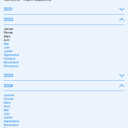
2021
Septembre
2022
Octobre
Novembre
Janvier
Décembre
Février
Mars
Avril
Mai
Juin
Juillet
Septembre
Octobre
Novembre
Décembre
2023
Janvier
2024
Février
Mars
Janvier
Avril
Février
Mai
Mars
Juin
Avril
Septembre
Mai
Octobre
Juin
Novembre
Juillet
Décembre
Septembre
Novembre