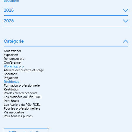
Décembre
2025
Janvier
2026
Février
Mars
Janvier
Avril
Février
Mai
Mars
Juin
Catégorie
Avril
Juillet
Mai
Septembre
Juin
Octobre
Tout afficher
Septembre
Novembre
Exposition
Octobre
Décembre
Rencontre pro
Novembre
Conférence
Workshop pro
Ateliers découverte et stage
Spectacle
Projection
Résidence
Formation professionnelle
Restitution
Paroles d'entrepreneurs
Les Matinées du Pôle PIXEL
Pixel Break
Les Ateliers du Pôle PIXEL
Pour les professionnel·le·s
Vie associative
Pour tous les publics