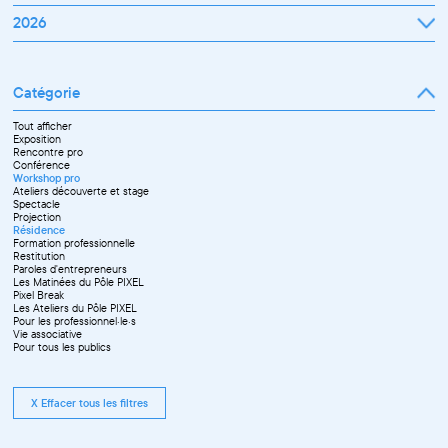
Janvier
2026
Février
Mars
Janvier
Avril
Février
Mai
Mars
Juin
Catégorie
Avril
Juillet
Mai
Septembre
Juin
Octobre
Tout afficher
Septembre
Novembre
Exposition
Octobre
Décembre
Rencontre pro
Novembre
Conférence
Workshop pro
Ateliers découverte et stage
Spectacle
Projection
Résidence
Formation professionnelle
Restitution
Paroles d'entrepreneurs
Les Matinées du Pôle PIXEL
Pixel Break
Les Ateliers du Pôle PIXEL
Pour les professionnel·le·s
Vie associative
Pour tous les publics
X Effacer tous les filtres