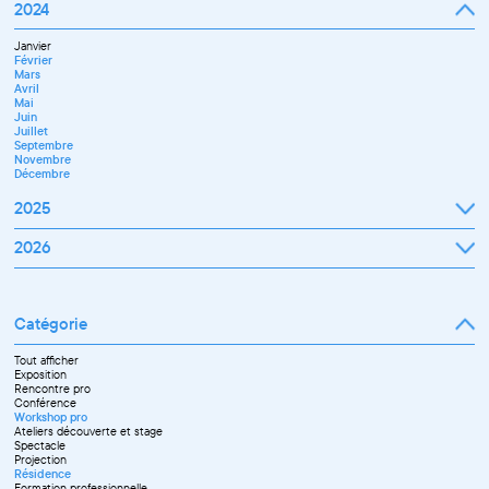
Janvier
2024
Avril
Février
Mai
Mars
Juin
Janvier
Avril
Juillet
Février
Mai
Septembre
Mars
Juin
Octobre
Avril
Septembre
Novembre
Mai
Octobre
Décembre
Juin
Novembre
Juillet
Décembre
Septembre
Novembre
Décembre
2025
Janvier
2026
Février
Mars
Janvier
Avril
Février
Mai
Mars
Juin
Catégorie
Avril
Juillet
Mai
Septembre
Juin
Octobre
Tout afficher
Septembre
Novembre
Exposition
Octobre
Décembre
Rencontre pro
Novembre
Conférence
Workshop pro
Ateliers découverte et stage
Spectacle
Projection
Résidence
Formation professionnelle