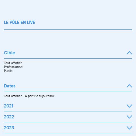
LE PÔLE EN LIVE
Cible
Tout afficher
Professionnel
Public
Dates
Tout afficher
-
À partir d'aujourd'hui
2021
Septembre
2022
Octobre
Novembre
Janvier
2023
Décembre
Février
Mars