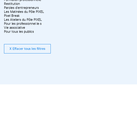
Restitution
Paroles d'entrepreneurs
Les Matinées du Pôle PIXEL
Pixel Break
Les Ateliers du Pôle PIXEL
Pour les professionnel·le·s
Vie associative
Pour tous les publics
X Effacer tous les filtres
Tous les événements compris
entre le 01.02.2024 et le 31.12.2024
pour Résidence, Workshop pro