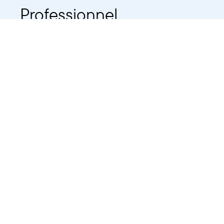
Professionnel
Public
Dates
Tout afficher
-
À partir d'auj
2021