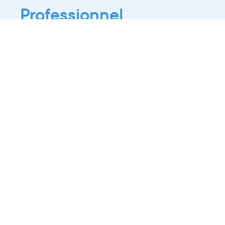
Professionnel
Public
Dates
Tout afficher
-
À partir d'auj
2021