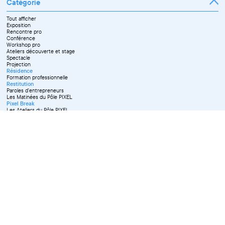
Catégorie
Tout afficher
Exposition
Rencontre pro
Conférence
Workshop pro
Ateliers découverte et stage
Spectacle
Projection
Résidence
Formation professionnelle
Restitution
Paroles d'entrepreneurs
Les Matinées du Pôle PIXEL
Pixel Break
Les Ateliers du Pôle PIXEL
Pour les professionnel·le·s
Vie associative
Pour tous les publics
X Effacer tous les filtres