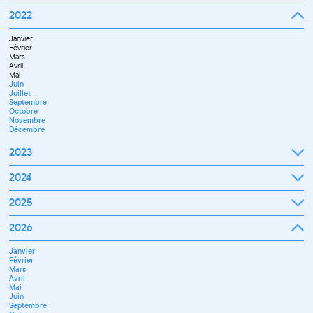
Septembre
2022
Octobre
Novembre
Janvier
Décembre
Février
Mars
Avril
Mai
Juin
Juillet
Septembre
Octobre
Novembre
Décembre
2023
Janvier
2024
Février
Mars
Janvier
2025
Avril
Février
Mai
Mars
Juin
Janvier
2026
Avril
Septembre
Février
Mai
Octobre
Mars
Juin
Novembre
Janvier
Avril
Juillet
Décembre
Février
Mai
Septembre
Mars
Juin
Novembre
Avril
Juillet
Décembre
Mai
Septembre
Juin
Octobre
Septembre
Novembre