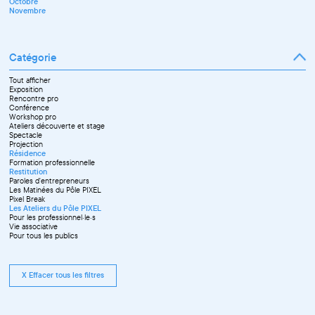
Octobre
Décembre
Novembre
Catégorie
Tout afficher
Exposition
Rencontre pro
Conférence
Workshop pro
Ateliers découverte et stage
Spectacle
Projection
Résidence
Formation professionnelle
Restitution
Paroles d'entrepreneurs
Les Matinées du Pôle PIXEL
Pixel Break
Les Ateliers du Pôle PIXEL
Pour les professionnel·le·s
Vie associative
Pour tous les publics
X Effacer tous les filtres