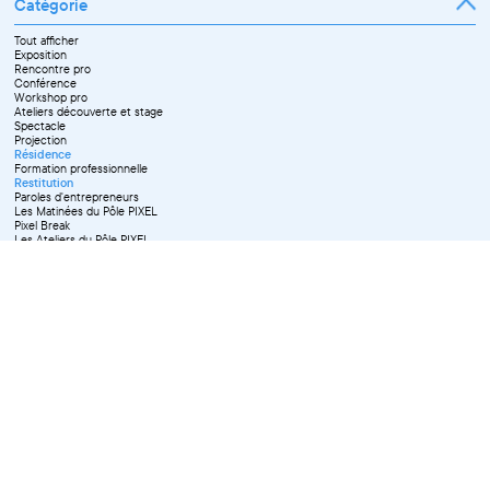
Catégorie
Tout afficher
Exposition
Rencontre pro
Conférence
Workshop pro
Ateliers découverte et stage
Spectacle
Projection
Résidence
Formation professionnelle
Restitution
Paroles d'entrepreneurs
Les Matinées du Pôle PIXEL
Pixel Break
Les Ateliers du Pôle PIXEL
Pour les professionnel·le·s
Vie associative
Pour tous les publics
X Effacer tous les filtres