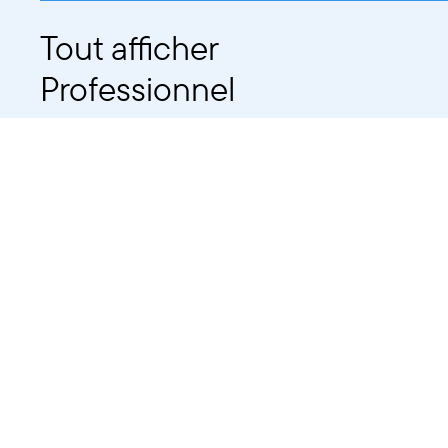
Tout afficher
Professionnel
Public
Dates
Tout afficher
-
À partir d'auj