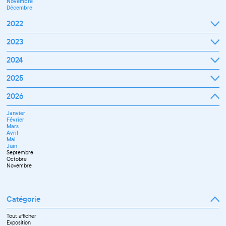
Novembre
Décembre
2022
Janvier
2023
Février
Mars
Janvier
2024
Avril
Février
Mai
Mars
Juin
Janvier
2025
Avril
Juillet
Février
Mai
Septembre
Mars
Juin
Octobre
Janvier
2026
Avril
Septembre
Novembre
Février
Mai
Octobre
Décembre
Mars
Juin
Novembre
Janvier
Avril
Juillet
Décembre
Février
Mai
Septembre
Mars
Juin
Novembre
Avril
Juillet
Décembre
Mai
Septembre
Juin
Octobre
Septembre
Novembre
Octobre
Décembre
Novembre
Catégorie
Tout afficher
Exposition