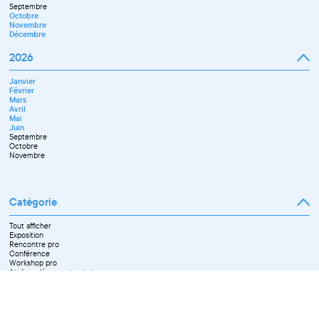
Septembre
Octobre
Novembre
Décembre
2026
Janvier
Février
Mars
Avril
Mai
Juin
Septembre
Octobre
Novembre
Catégorie
Tout afficher
Exposition
Rencontre pro
Conférence
Workshop pro
Ateliers découverte et stage
Spectacle
Projection
Résidence
Formation professionnelle
Restitution