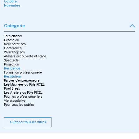
Octobre
Décembre
Novembre
Catégorie
Tout afficher
Exposition
Rencontre pro
Conférence
Workshop pro
Ateliers découverte et stage
Spectacle
Projection
Résidence
Formation professionnelle
Restitution
Paroles d'entrepreneurs
Les Matinées du Pôle PIXEL
Pixel Break
Les Ateliers du Pôle PIXEL
Pour les professionnel·le·s
Vie associative
Pour tous les publics
X Effacer tous les filtres