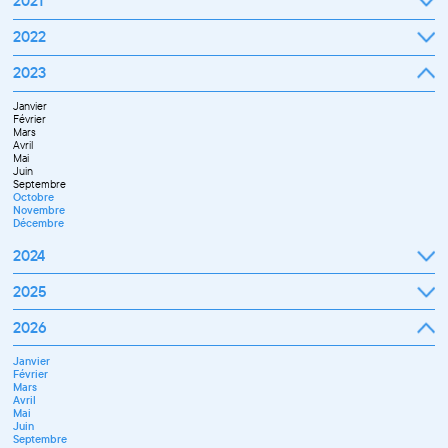
2021
Septembre
2022
Octobre
Novembre
Janvier
2023
Décembre
Février
Mars
Janvier
Avril
Février
Mai
Mars
Juin
Avril
Juillet
Mai
Septembre
Juin
Octobre
Septembre
Novembre
Octobre
Décembre
Novembre
Décembre
2024
Janvier
2025
Février
Mars
Janvier
2026
Avril
Février
Mai
Mars
Juin
Janvier
Avril
Juillet
Février
Mai
Septembre
Mars
Juin
Novembre
Avril
Juillet
Décembre
Mai
Septembre
Juin
Octobre
Septembre
Novembre