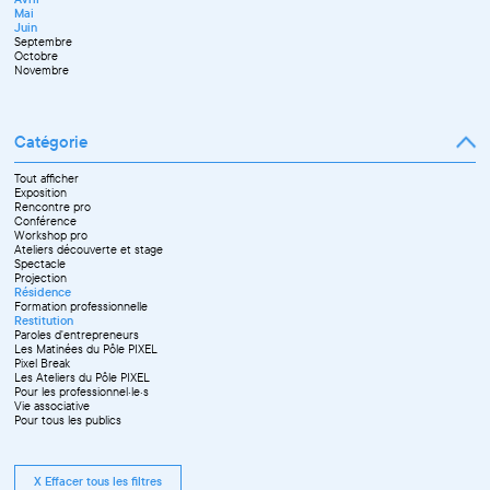
Juillet
Décembre
Mai
Septembre
Juin
Octobre
Septembre
Novembre
Octobre
Décembre
Novembre
Catégorie
Tout afficher
Exposition
Rencontre pro
Conférence
Workshop pro
Ateliers découverte et stage
Spectacle
Projection
Résidence
Formation professionnelle
Restitution
Paroles d'entrepreneurs
Les Matinées du Pôle PIXEL
Pixel Break
Les Ateliers du Pôle PIXEL
Pour les professionnel·le·s
Vie associative
Pour tous les publics
X Effacer tous les filtres