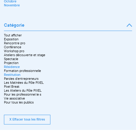
Octobre
Décembre
Novembre
Catégorie
Tout afficher
Exposition
Rencontre pro
Conférence
Workshop pro
Ateliers découverte et stage
Spectacle
Projection
Résidence
Formation professionnelle
Restitution
Paroles d'entrepreneurs
Les Matinées du Pôle PIXEL
Pixel Break
Les Ateliers du Pôle PIXEL
Pour les professionnel·le·s
Vie associative
Pour tous les publics
X Effacer tous les filtres