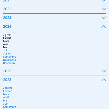
2021
Septembre
2022
Octobre
Novembre
Janvier
2023
Décembre
Février
Mars
Janvier
2024
Avril
Février
Mai
Mars
Juin
Janvier
Avril
Juillet
Février
Mai
Septembre
Mars
Juin
Octobre
Avril
Septembre
Novembre
Mai
Octobre
Décembre
Juin
Novembre
Juillet
Décembre
Septembre
Novembre
Décembre
2025
Janvier
2026
Février
Mars
Janvier
Avril
Février
Mai
Mars
Juin
Avril
Juillet
Mai
Septembre
Juin
Octobre
Septembre
Novembre