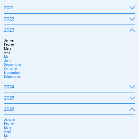
2021
Septembre
2022
Octobre
Novembre
Janvier
2023
Décembre
Février
Mars
Janvier
Avril
Février
Mai
Mars
Juin
Avril
Juillet
Mai
Septembre
Juin
Octobre
Septembre
Novembre
Octobre
Décembre
Novembre
Décembre
2024
Janvier
2025
Février
Mars
Janvier
2026
Avril
Février
Mai
Mars
Juin
Janvier
Avril
Juillet
Février
Mai
Septembre
Mars
Juin
Novembre
Avril
Juillet
Décembre
Mai
Septembre