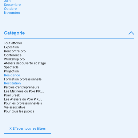
Juin
Octobre
Septembre
Novembre
Octobre
Décembre
Novembre
Catégorie
Tout afficher
Exposition
Rencontre pro
Conférence
Workshop pro
Ateliers découverte et stage
Spectacle
Projection
Résidence
Formation professionnelle
Restitution
Paroles d'entrepreneurs
Les Matinées du Pôle PIXEL
Pixel Break
Les Ateliers du Pôle PIXEL
Pour les professionnel·le·s
Vie associative
Pour tous les publics
X Effacer tous les filtres