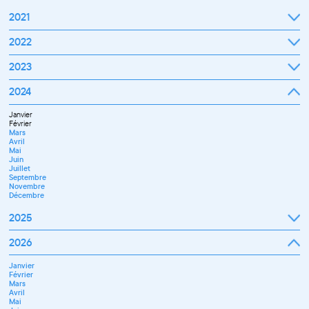
2021
Septembre
2022
Octobre
Novembre
Janvier
2023
Décembre
Février
Mars
Janvier
2024
Avril
Février
Mai
Mars
Juin
Janvier
Avril
Juillet
Février
Mai
Septembre
Mars
Juin
Octobre
Avril
Septembre
Novembre
Mai
Octobre
Décembre
Juin
Novembre
Juillet
Décembre
Septembre
Novembre
Décembre
2025
Janvier
2026
Février
Mars
Janvier
Avril
Février
Mai
Mars
Juin
Avril
Juillet
Mai
Septembre