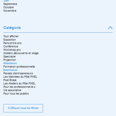
Juin
Octobre
Septembre
Novembre
Octobre
Décembre
Novembre
Catégorie
Tout afficher
Exposition
Rencontre pro
Conférence
Workshop pro
Ateliers découverte et stage
Spectacle
Projection
Résidence
Formation professionnelle
Restitution
Paroles d'entrepreneurs
Les Matinées du Pôle PIXEL
Pixel Break
Les Ateliers du Pôle PIXEL
Pour les professionnel·le·s
Vie associative
Pour tous les publics
X Effacer tous les filtres